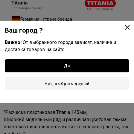
Titania
Все товары бренда
Германия - страна бренда
Ваш город ?
Германия - страна производства
Важно!
От выбранного города зависят, наличие и
доставка товаров на сайте.
Доставка
Да
Стоимость и способы доставки будут доступны при
оформлении заказа.
Нет, выбрать другой
Описание
"Расческа пластиковая Titania 145мм,.
Широкий модельный ряд и различная цветовая гамма
позволяют использовать их как в салонах красоты, так
и в быту."