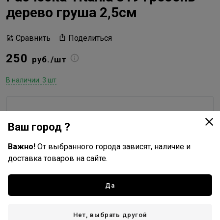
дерево груша 2,5см
Поделиться
Сравнить
250
руб./шт
В наличии: 3 шт
Y&M
Ваш город ?
Все товары бренда
Россия - страна бренда
Важно!
От выбранного города зависят, наличие и
доставка товаров на сайте.
Китай - страна производства
Да
Доставка
Нет, выбрать другой