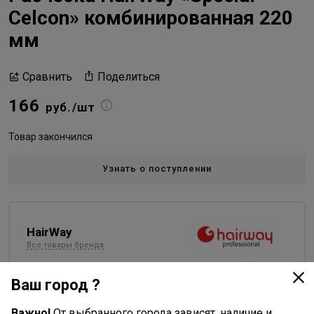
Celcon» комбинированная 220
мм
Поделиться
Сравнить
166
руб./шт
Товар закончился
Узнать о поступлении
HairWay
Все товары бренда
Германия - страна бренда
Ваш город ?
Китай - страна производства
Важно!
От выбранного города зависят, наличие и