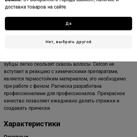
доставка товаров на сайте.
Описание
Да
Эта расческа изготовлена из революционного
материала Celcon (целкон). Это более твердый
материал, чем нейлон. Прочный, но в тоже время
Нет, выбрать другой
гибкий, чрезвычайно износостоек. Благодаря обработке
огнем, расческа не травмирует кожу головы, гладкие
зубцы легко скользят сквозь волосы. Celcon не
вступает в реакцию с химическими препаратами,
является термостойким материалом, это необходимо
при работе с феном. Расческа разработана
профессионалами для профессионалов. Прекрасное
качество позволяет ежедневно делать стрижки и
создавать прически.
Характеристики
Основные