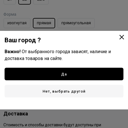
Форма
изогнутая
прямая
прямоугольная
скошенная
Ваш город ?
Важно!
От выбранного города зависят, наличие и
доставка товаров на сайте.
HairWay
Все товары бренда
Да
Германия - страна бренда
Китай - страна производства
Нет, выбрать другой
Доставка
Стоимость и способы доставки будут доступны при