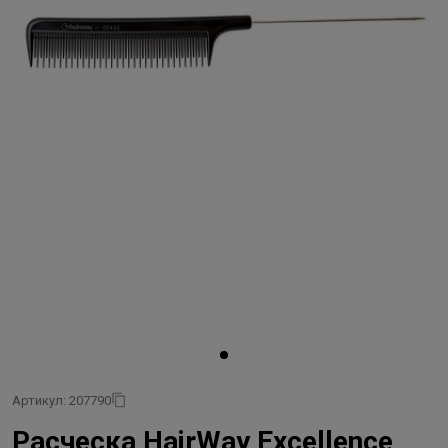
Артикул: 207790
Расческа HairWay Excellence