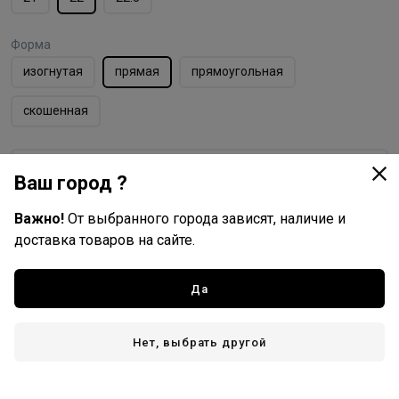
Форма
изогнутая
прямая
прямоугольная
скошенная
Ваш город ?
HairWay
Все товары бренда
Важно!
От выбранного города зависят, наличие и
Германия - страна бренда
доставка товаров на сайте.
Китай - страна производства
Да
Нет, выбрать другой
Доставка
Стоимость и способы доставки будут доступны при