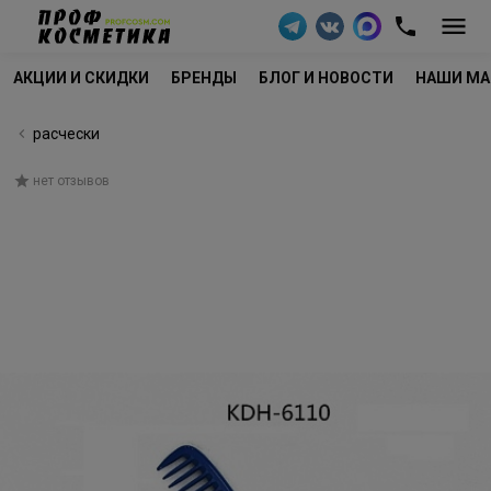
АКЦИИ И СКИДКИ
БРЕНДЫ
БЛОГ И НОВОСТИ
НАШИ МА
расчески
нет отзывов