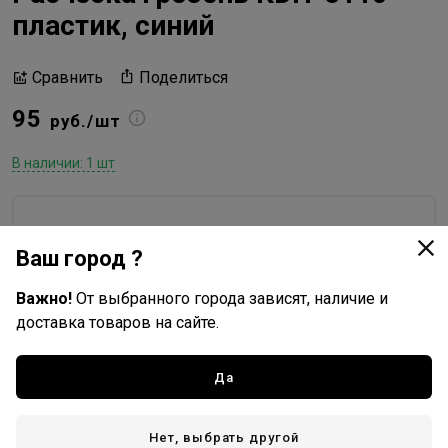
пластик, синий
Поделиться
Сравнить
95
руб./шт
В наличии: 1 шт
Y&M
Ваш город ?
Все товары бренда
Россия - страна бренда
Важно!
От выбранного города зависят, наличие и
доставка товаров на сайте.
Китай - страна производства
Да
Доставка
Нет, выбрать другой