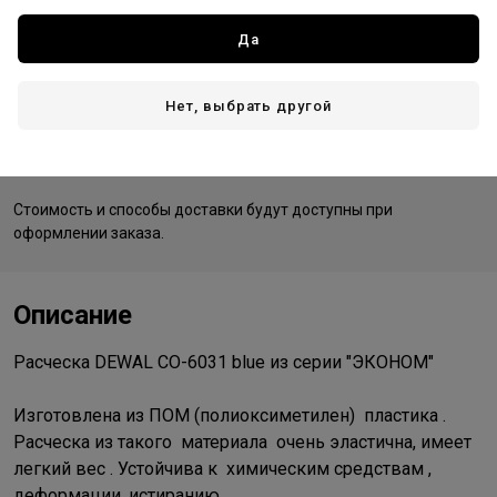
Германия - страна бренда
Да
Китай - страна производства
Нет, выбрать другой
Доставка
Стоимость и способы доставки будут доступны при
оформлении заказа.
Описание
Расческа DEWAL CO-6031 blue из серии "ЭКОНОМ"
Изготовлена из ПОМ (полиоксиметилен) пластика .
Расческа из такого материала очень эластична, имеет
легкий вес . Устойчива к химическим средствам ,
деформации, истиранию.