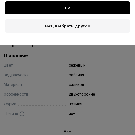
Доставка
Да
Стоимость и способы доставки будут доступны при
оформлении заказа.
Нет, выбрать другой
Характеристики
Основные
Цвет
бежевый
Вид расчески
рабочая
Материал
силикон
Особенности
двухсторонне
Форма
прямая
Щетина
нет