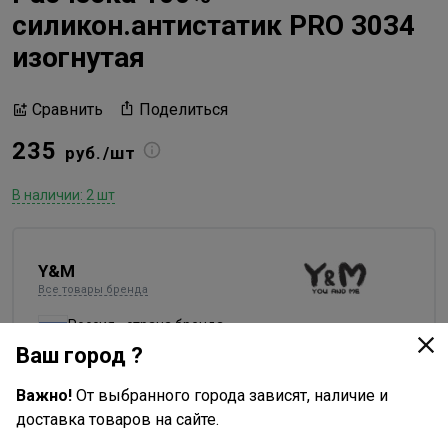
силикон.антистатик PRO 3034
изогнутая
Поделиться
Сравнить
235
руб./шт
В наличии: 2 шт
Y&M
Все товары бренда
Россия - страна бренда
Ваш город ?
Китай - страна производства
Важно!
От выбранного города зависят, наличие и
доставка товаров на сайте.