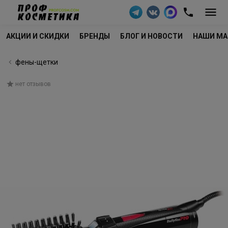
АКЦИИ И СКИДКИ
БРЕНДЫ
БЛОГ И НОВОСТИ
НАШИ МА
фены-щетки
нет отзывов