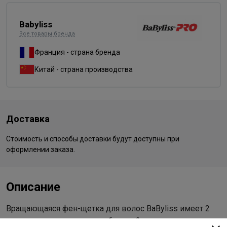
Babyliss
Все товары бренда
Франция - страна бренда
Китай - страна производства
Доставка
Стоимость и способы доставки будут доступны при
оформлении заказа.
Описание
Вращающаяся фен-щетка для волос BaByliss имеет 2
температурных режима работы и 2 скорости подачи