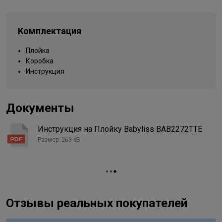
Срок гарантии в месяцах
1 год
Безопасность гарантирует функция автоотключения
Вид деятельности
визажист / парикмахер
через 60 минут, если прибор не будет выключен после
Комплектация
окончания работы над укладкой."
Плойка
Коробка
Инструкция
Документы
Инструкция на Плойку Babyliss BAB2272TTE
Размер: 263 кБ
Отзывы реальных покупателей