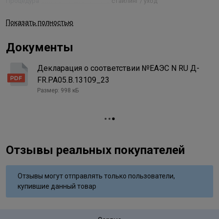
Процедура
стайлинг / уход
Текстура
кремовая
Показать полностью
Тип применения
несмываемый
Документы
Типы волос
для всех типов
Вид деятельности
парикмахер
Декларация о соответствии №ЕАЭС N RU Д-
FR.PA05.B.13109_23
Размер: 998 кБ
Отзывы реальных покупателей
Отзывы могут отправлять только пользователи,
купившие данный товар