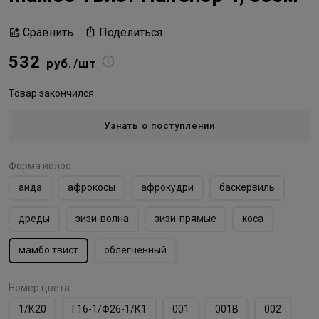
Поделиться
Сравнить
532
руб./шт
Товар закончился
Узнать о поступлении
Форма волос
аида
афрокосы
афрокудри
баскервиль
дреды
зизи-волна
зизи-прямые
коса
мамбо твист
облегченный
Номер цвета
1/К20
Г16-1/Ф26-1/К1
001
001B
002