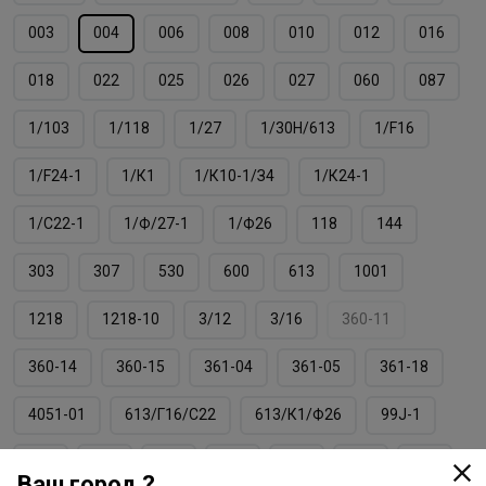
003
004
006
008
010
012
016
018
022
025
026
027
060
087
1/103
1/118
1/27
1/30Н/613
1/F16
1/F24-1
1/К1
1/К10-1/З4
1/К24-1
1/С22-1
1/Ф/27-1
1/Ф26
118
144
303
307
530
600
613
1001
1218
1218-10
3/12
3/16
360-11
360-14
360-15
361-04
361-05
361-18
4051-01
613/Г16/С22
613/К1/Ф26
99J-1
F01
F10
F12
F14
F15
F16
F18
Ваш город ?