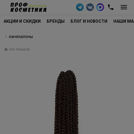
АКЦИИ И СКИДКИ
БРЕНДЫ
БЛОГ И НОВОСТИ
НАШИ МА
канекалоны
нет отзывов