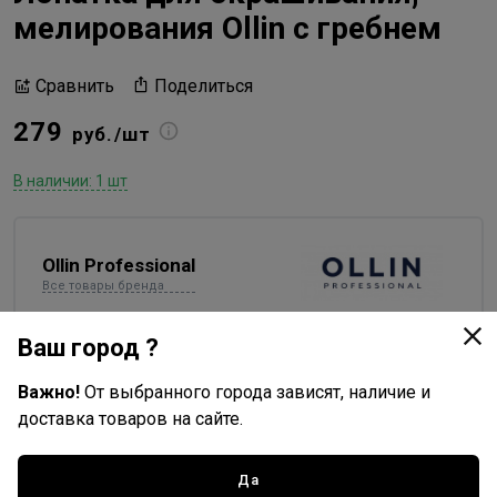
мелирования Ollin с гребнем
Поделиться
Сравнить
279
руб./шт
В наличии: 1 шт
Ollin Professional
Все товары бренда
Россия - страна бренда
Ваш город ?
Россия - страна производства
Важно!
От выбранного города зависят, наличие и
доставка товаров на сайте.
Доставка
Да