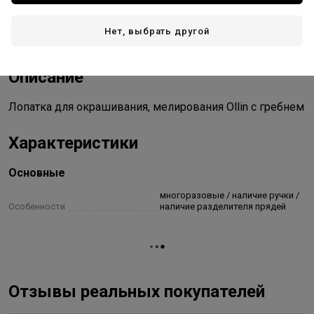
Стоимость и способы доставки будут доступны при
оформлении заказа.
Нет, выбрать другой
Описание
Лопатка для окрашивания, мелирования Ollin с гребнем
Характеристики
Основные
многоразовые / наличие ручки /
Особенности
наличие разделителя прядей
Отзывы реальных покупателей