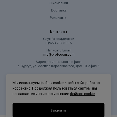
О компании
количеством проточной воды. Работать в перчатках. Хранить в
плотно закрытом виде, в прохладном месте, вдали от
Доставка
нагревательных приборов. Не допускать попадания других
Реквизиты
продуктов в бутылку, во избежание химических реакций и
нарушения целостности бутылки.
Контакты
Состав
Служба поддержки
8 (922) 797‑51-15
вод, перекись водорода, цетеариловый спирт, цетеарет-30,
Написать Email
парафиновая жидкость (минеральное масло), лауриловый
info@profcosm.com
спирт, миристиловый спирт, гексилдециллаурат,
Адрес регионального офиса
гексилдеканол, глюконат натрия, этидроновая кислота,
г. Сургут, ул. Иосифа Каролинского, дом 10, офис 5
тетранатрий эдта, оксихинолин сульфат, симетикон,
цетеарет-20, лаурет-3, пропиленгликоль, гидролизованный
Проф Косметика
рис. протеины, экстракт корня женьшеня, бензиловый спирт,
Мы используем файлы cookie, чтобы сайт работал
феноксиэтанол, сорбат калия, бензоат натрия,
корректно. Продолжая пользоваться сайтом, вы
этилгексилглицерин, диацетат тетранатриевого глутамата
соглашаетесь на использование
файлов cookie
.
Политика конфиденциальности
Закрыть