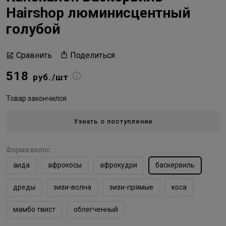
Hairshop люминисцентный
голубой
Поделиться
Сравнить
518
руб./шт
Товар закончился
Узнать о поступлении
Форма волос
аида
афрокосы
афрокудри
баскервиль
дреды
зизи-волна
зизи-прямые
коса
мамбо твист
облегченный