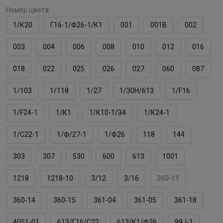
Номер цвета
1/К20
Г16-1/Ф26-1/К1
001
001B
002
003
004
006
008
010
012
016
018
022
025
026
027
060
087
1/103
1/118
1/27
1/30Н/613
1/F16
1/F24-1
1/К1
1/К10-1/З4
1/К24-1
1/С22-1
1/Ф/27-1
1/Ф26
118
144
303
307
530
600
613
1001
1218
1218-10
3/12
3/16
360-11
360-14
360-15
361-04
361-05
361-18
4051-01
613/Г16/С22
613/К1/Ф26
99J-1