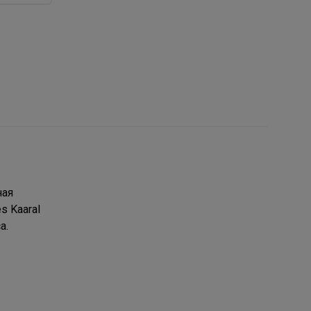
ная
 Kaaral
а.