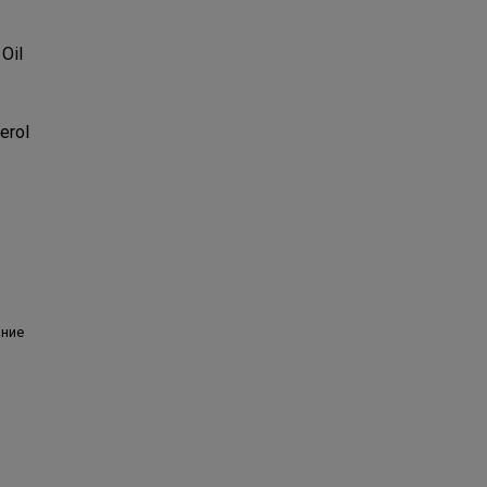
Oil
erol
ание