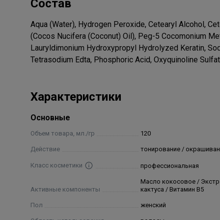
Состав
Aqua (Water), Hydrogen Peroxide, Cetearyl Alcohol, Cet
(Cocos Nucifera (Coconut) Oil), Peg-5 Cocomonium Meth
Lauryldimonium Hydroxypropyl Hydrolyzed Keratin, Sod
Tetrasodium Edta, Phosphoric Acid, Oxyquinoline Sulfa
Характеристики
Основные
Объем товара, мл./гр
120
Действие
тонирование / окрашиван
Класс косметики
профессиональная
Масло кокосовое / Экстр
Активные компоненты
кактуса / Витамин В5
Пол
женский