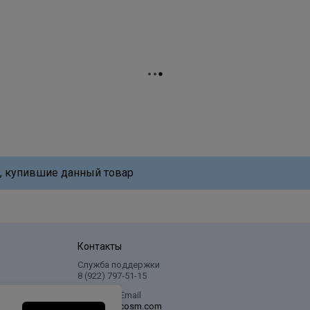
, купившие данный товар
Контакты
Служба поддержки
8 (922) 797‑51-15
Написать Email
info@profcosm.com