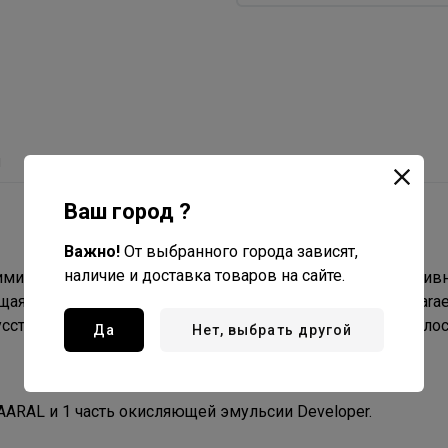
ы
Ваш город ?
Важно!
От выбранного города зависят,
наличие и доставка товаров на сайте.
ими и успокаивающими раздражения маслами, эксклюзив
ая эмульсия для смешивания с крем – красителями Maraes
усственной молекулы цвета внутри и на поверхности волос
Да
Нет, выбрать другой
AARAL и 1 часть окисляющей эмульсии Developer.