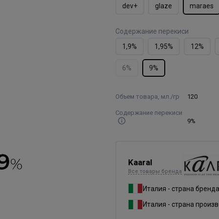
dev+
glaze
maraes
Содержание перекиси
1,9%
1,95%
12%
6%
9%
Объем товара, мл./гр
120
Содержание перекиси
9%
Kaaral
Все товары бренда
Италия - страна бренд
Италия - страна произ