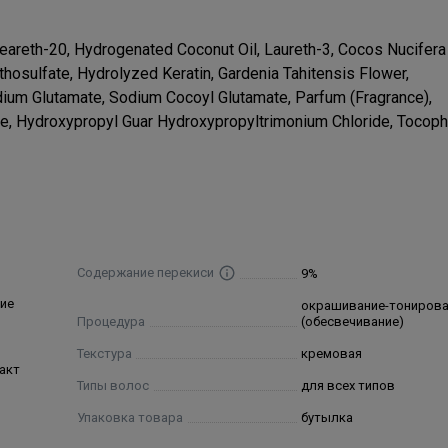
eareth-20, Hydrogenated Coconut Oil, Laureth-3, Cocos Nucifera 
osulfate, Hydrolyzed Keratin, Gardenia Tahitensis Flower,
ium Glutamate, Sodium Cocoyl Glutamate, Parfum (Fragrance),
te, Hydroxypropyl Guar Hydroxypropyltrimonium Chloride, Tocoph
Содержание перекиси
9%
ие
окрашивание-тониров
Процедура
(обесвечивание)
Текстура
кремовая
акт
Типы волос
для всех типов
Упаковка товара
бутылка