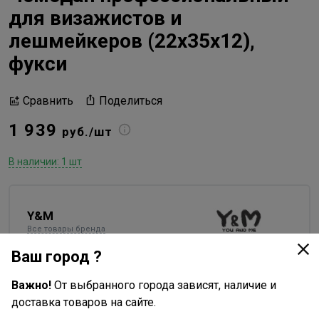
для визажистов и
лешмейкеров (22х35х12),
фукси
Поделиться
Сравнить
1 939
руб./шт
В наличии: 1 шт
Y&M
Все товары бренда
Ваш город ?
Россия - страна бренда
Китай - страна производства
Важно!
От выбранного города зависят, наличие и
доставка товаров на сайте.