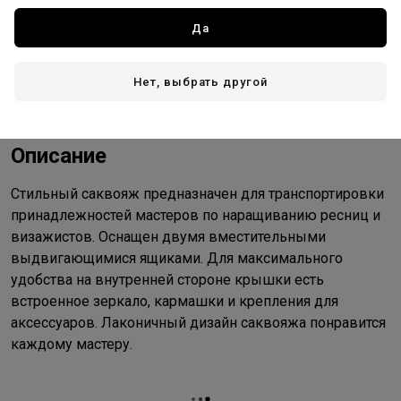
Да
Доставка
Стоимость и способы доставки будут доступны при
Нет, выбрать другой
оформлении заказа.
Описание
Стильный саквояж предназначен для транспортировки
принадлежностей мастеров по наращиванию ресниц и
визажистов. Оснащен двумя вместительными
выдвигающимися ящиками. Для максимального
удобства на внутренней стороне крышки есть
встроенное зеркало, кармашки и крепления для
аксессуаров. Лаконичный дизайн саквояжа понравится
каждому мастеру.