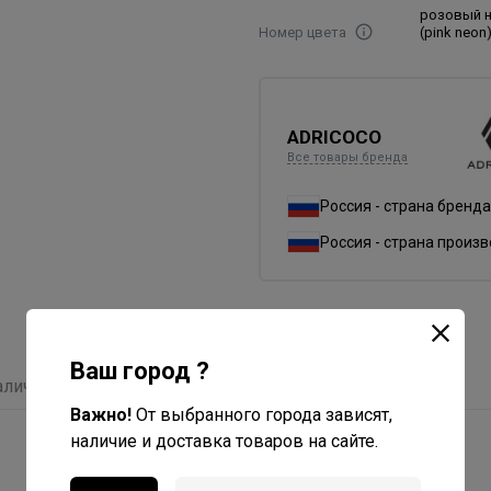
розовый 
Номер цвета
(pink neon
ADRICOCO
Все товары бренда
Россия - страна бренда
Россия - страна произ
Ваш город ?
аличие
Отзывы
Важно!
От выбранного города зависят,
наличие и доставка товаров на сайте.