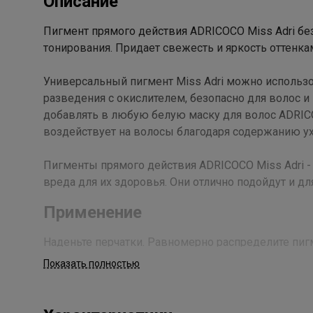
Описание
Пигмент прямого действия ADRICOCO Miss Adri бе
тонирования. Придает свежесть и яркость оттенка
Универсальный пигмент Miss Adri можно использо
разведения с окислителем, безопасно для волос 
добавлять в любую белую маску для волос ADRICO
воздействует на волосы благодаря содержанию 
Пигменты прямого действия ADRICOCO Miss Adri -
вреда для их здоровья. Они отлично подойдут и 
Применение
Наденьте перчатки. Равномерно распределите пиг
волосы. Оставьте на 5-25 минут в зависимости от
Показать полностью
использования шампуня.
Состав