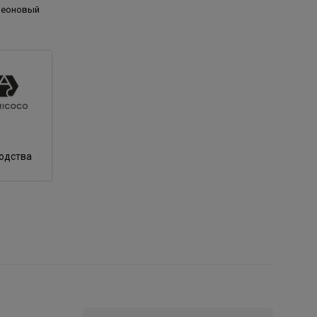
неоновый
)
водства