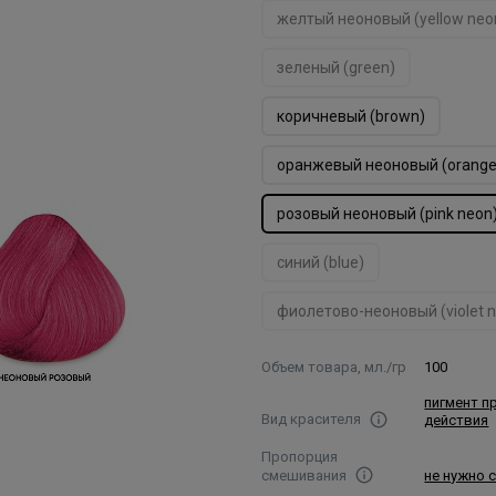
желтый неоновый (yellow neo
зеленый (green)
коричневый (brown)
оранжевый неоновый (orange
розовый неоновый (pink neon
синий (blue)
фиолетово-неоновый (violet 
Объем товара, мл./гр
100
пигмент п
Вид красителя
действия
Пропорция
смешивания
не нужно 