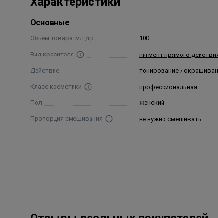
Характеристики
Вода, Цетиловый Спирт, Стеариловый Спирт, Глиц
Основные
Бегенамидопропил Диметиламин, Гидроксиэтилцел
Гидролизованные Протеины Пшеницы, Тридецет-7,
Объем товара, мл./гр
100
Этилендиаминтетрауксусной Кислоты, Тридецет-5,
Вид красителя
пигмент прямого действи
Метилизотиазолинон, Феноксиэтанол, HC Blue 15, CI 1
Действие
тонирование / окрашиван
Basic Brown 17, Basic Blue 99.
Класс косметики
профессиональная
Пол
женский
Пропорция смешивания
не нужно смешивать