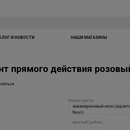
БЛОГ И НОВОСТИ
НАШИ МАГАЗИНЫ
мент прямого действия розов
елиться
Номер цвета
аквамариновый неон (aquama
Neon)
желтый (yellow)