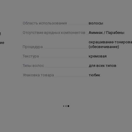
ерин, Дипальмитоилэтил Гидроксиэтилмония Метосульфат,
люлоза, Силикон Кватерниум-17, Цетримония Хлорид, От
 Молочная Кислота, Динатриевая Соль
Область использования
волосы
 Метилхлороизотиазолинон, Лимонная Кислота,
Отсутствие вредных компонентов
Аммиак / Парабены
я
2245, CI 12719, CI 42535, CI 67030, Basic Orange 31, Basic R
окрашивание-тониров
ие
Процедура
(обесвечивание)
Текстура
кремовая
Типы волос
для всех типов
Упаковка товара
тюбик