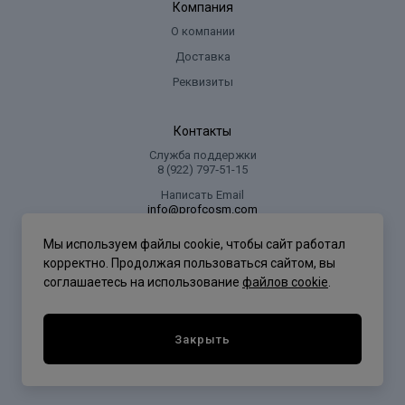
Компания
О компании
Доставка
Реквизиты
Контакты
Служба поддержки
8 (922) 797‑51-15
Написать Email
info@profcosm.com
Адрес регионального офиса
Мы используем файлы cookie, чтобы сайт работал
г. Сургут, ул. Иосифа Каролинского, дом 10, офис 5
корректно. Продолжая пользоваться сайтом, вы
соглашаетесь на использование
файлов cookie
.
Проф Косметика
Закрыть
Политика конфиденциальности