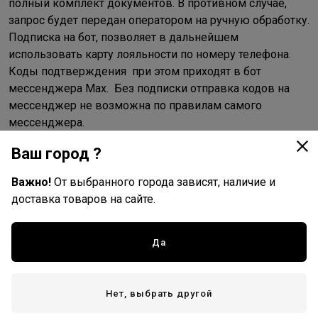
полный комплект документов. В противном случае,
запрос будет передан оператором на ручную обработку.
Подписка на бот, позволяет в дальнейшем
использовать карту лояльности по номеру телефона.
Коды подтверждения при этом приходят в бот
мессенджера Max. Без подписки отправка кодов на
мессенджер не возможна по правилам самого
мессенджера.
Ваш город ?
Через чат с операторами
Важно!
От выбранного города зависят, наличие и
Для активации карты надо написать со своего
доставка товаров на сайте.
телефона, указанного при регистрации карты, текстовое
сообщение с номером полученной карты (без
пробелов) в чат мессенджеров
Max
или
Telegram
на
Да
номер
+7(922) 797-51-15
.
После проверки данных, поступит ответное сообщение
о том, что карта активирована
Нет, выбрать другой