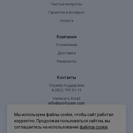
Частые вопросы
Гарантия и возврат
Оплата
Компания
О компании
Доставка
Реквизиты
Контакты
Служба поддержки
8 (922) 797‑51-15
Написать Email
info@profcosm.com
Адрес регионального офиса
Мы используем файлы cookie, чтобы сайт работал
г. Сургут, ул. Иосифа Каролинского, дом 10, офис 5
корректно. Продолжая пользоваться сайтом, вы
соглашаетесь на использование
файлов cookie
.
Проф Косметика