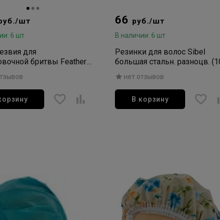
66
руб./шт
руб./шт
ии: 6 шт
В наличии: 6 шт
Лезвия для
Резинки для волос Sibel
вочной бритвы Feather
большая стальн. разноцв. (1
 Blade (24003, 24001),
шт/уп)
отзывов
нет отзывов
корзину
В корзину