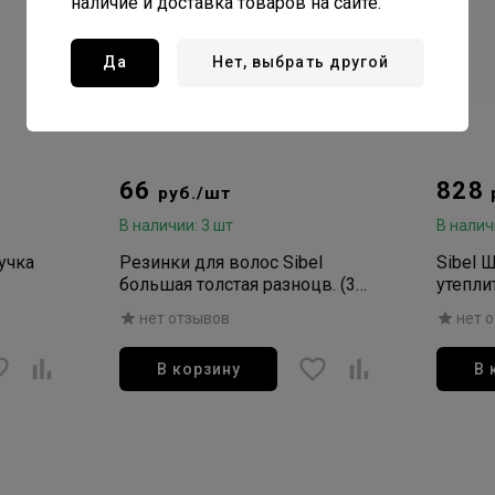
наличие и доставка товаров на сайте.
Да
Нет, выбрать другой
66
828
руб./шт
В наличии: 3 шт
В налич
учка
Резинки для волос Sibel
Sibel 
большая толстая разноцв. (3
утепли
шт/уп)
нет отзывов
нет 
В корзину
В 