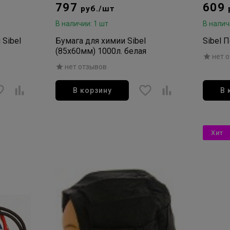
797
609
руб./шт
В наличии: 1 шт
В налич
Sibel
Бумага для химии Sibel
Sibel 
(85х60мм) 1000л. белая
нет 
нет отзывов
В корзину
В 
Хит