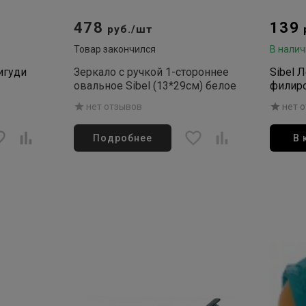
478
139
руб./шт
Товар закончился
В налич
игуди
Зеркало с ручкой 1-стороннее
Sibel 
овальное Sibel (13*29см) белое
филиро
Styling
нет отзывов
нет 
1шт
Подробнее
В 