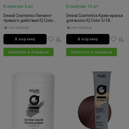
В наличии: 6 шт
В наличии: 16 шт
Dewal Cosmetics Пигмент
Dewal Cosmetics Крем-краска
прямого действия IQ Color
для волос IQ Color 5/18
Shade Grey Mist (серый) 200мл
светлый пепельно-
нет отзывов
нет отзывов
коричневый брюнет 90мл
В корзину
В корзину
Шампунь в подарок
Оксигент в подарок