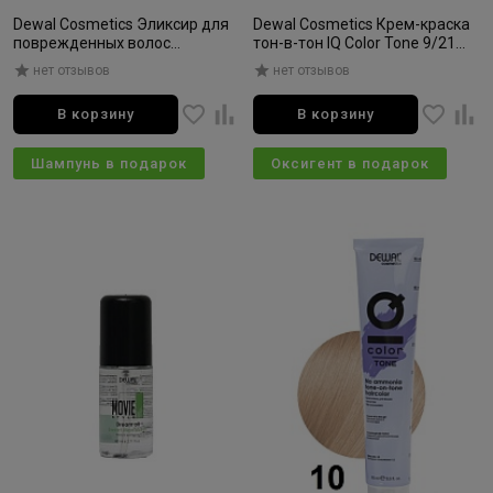
Dewal Cosmetics Эликсир для
Dewal Cosmetics Крем-краска
поврежденных волос
тон-в-тон IQ Color Tone 9/21
восстанавливающий Smart
очень светлый перламутрово-
нет отзывов
нет отзывов
Repair 115мл
пепельный блондин 90мл
В корзину
В корзину
Шампунь в подарок
Оксигент в подарок