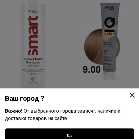
Ваш город ?
Важно!
От выбранного города зависят, наличие и
1 289
574
руб./шт
руб./шт
доставка товаров на сайте.
В наличии: 7 шт
В наличии: 19 шт
Dewal Cosmetics Шампунь для
Dewal Cosmetics Крем-краска
Да
окрашенных волос Smart
для волос IQ Color 9/00 очень