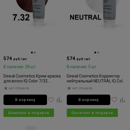
574
574
руб./шт
руб./шт
В наличии: 28 шт
В наличии: 5 шт
Dewal Cosmetics Крем-краска
Dewal Cosmetics Корректор
для волос IQ Color 7/32
нейтральный NEUTRAL IQ Color
золотисто-перламутровый
90мл
нет отзывов
нет отзывов
блондин 90мл
В корзину
В корзину
Шампунь в подарок
Оксигент в подарок