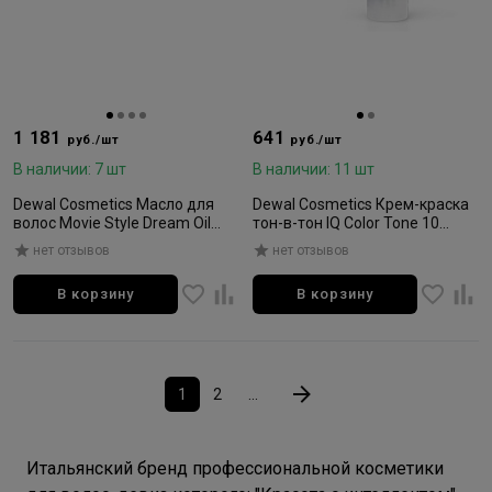
1 181
641
руб./шт
руб./шт
В наличии: 7 шт
В наличии: 11 шт
Dewal Cosmetics Масло для
Dewal Cosmetics Крем-краска
волос Movie Style Dream Oil
тон-в-тон IQ Color Tone 10
Sweet Marrakesh 80мл
экстра светлый блондин 90мл
нет отзывов
нет отзывов
В корзину
В корзину
1
2
...
Итальянский бренд профессиональной косметики