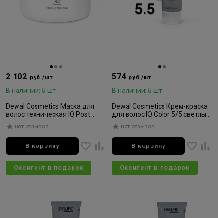
2 102
574
руб./шт
руб./шт
В наличии: 5 шт
В наличии: 5 шт
Dewal Cosmetics Маска для
Dewal Cosmetics Крем-краска
волос техническая IQ Post
для волос IQ Color 5/5 светлый
Color Тechnical 1000мл
махагоновый брюнет 90мл
нет отзывов
нет отзывов
В корзину
В корзину
Оксигент в подарок
Оксигент в подарок