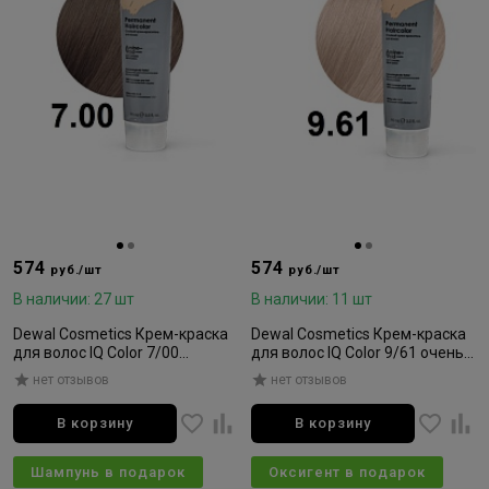
574
574
руб./шт
руб./шт
В наличии: 27 шт
В наличии: 11 шт
Dewal Cosmetics Крем-краска
Dewal Cosmetics Крем-краска
для волос IQ Color 7/00
для волос IQ Color 9/61 очень
блондин интенсивный 90мл
светлый розово-пепельный
нет отзывов
нет отзывов
блондин 90мл
В корзину
В корзину
Шампунь в подарок
Оксигент в подарок