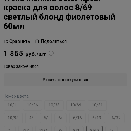
краска для волос 8/69
светлый блонд фиолетовый
60мл
Поделиться
Сравнить
1 855
руб./шт
Товар закончился
Узнать о поступлении
Номер цвета
10/1
10/36
10/38
10/69
10/81
10/93
4/
5/
6/
6/16
6/19
6/37
7/
7/7
7/81
8/
8/1
8/69
9/