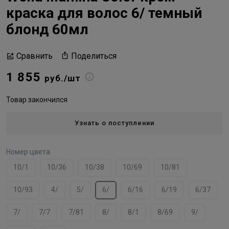
краска для волос 6/ темный
блонд 60мл
Поделиться
Сравнить
1 855
руб./шт
Товар закончился
Узнать о поступлении
Номер цвета
10/1
10/36
10/38
10/69
10/81
10/93
4/
5/
6/
6/16
6/19
6/37
7/
7/7
7/81
8/
8/1
8/69
9/