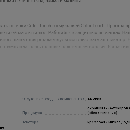
тками зеленого чая, лайма и малины.
ь оттенки Color Touch с эмульсией Color Touch. Простая 
е всей массы волос: Работайте в защитных перчатках. На
вного нанесения рекомендуем использовать аппликатор. 
тые шампунем, подсушенные полотенцем волосы. Время в
анентной завивки/распрямления) С теплом (например, с кли
вивки/распрямления). При необходимости краску можно ост
h-3, Sodium Laureth Sulfate, Sodium Sulfate, Glyceryl Stearate S
Parfum/Fragrance, Sodium Cocoyl Isethionate, Mica, Sodium Sulfi
Отсутствие вредных компонентов
Аммиак
itric Acid, Ascorbic Acid, Sodium Lauryl Sulfate, Hydrolyzed Ke
окрашивание-тониров
oluene, Hexyl Cinnamal, Sodium Hydroxide, Limonene, Benzyl B
Процедура
(обесвечивание)
Текстура
кремовая / мягкая / о
ие