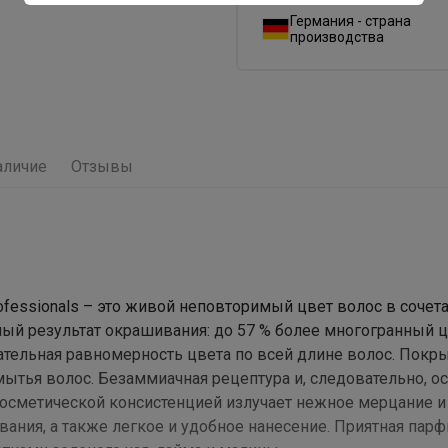
Германия - страна
производства
аличие
Отзывы
rofessionals – это живой неповторимый цвет волос в сочет
й результат окрашивания: до 57 % более многогранный ц
чательная равномерность цвета по всей длине волос. Пок
 мытья волос. Безаммиачная рецептура и, следовательно, о
косметической консистенцией излучает нежное мерцание и
вания, а также легкое и удобное нанесение. Приятная па