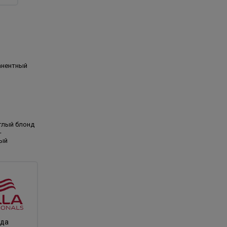
анентный
тлый блонд
-
ый
нда