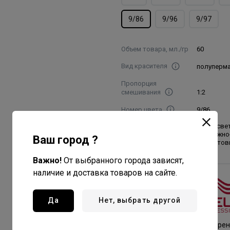
9/86
9/96
9/97
Объем товара, мл./гр
60
Вид красителя
полуперм
Пропорция
смешивания
1:2
Номер цвета
9/86
очень све
жемчужно
Ваш город ?
Название цвета
фиолетов
Важно!
От выбранного города зависят,
наличие и доставка товаров на сайте.
Wella
Professionals
Да
Нет, выбрать другой
Все товары бренда
Германия - страна бре