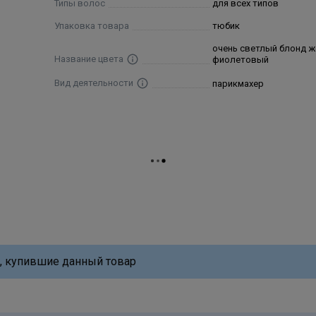
Типы волос
для всех типов
Упаковка товара
тюбик
очень светлый блонд 
Название цвета
фиолетовый
Вид деятельности
парикмахер
, купившие данный товар