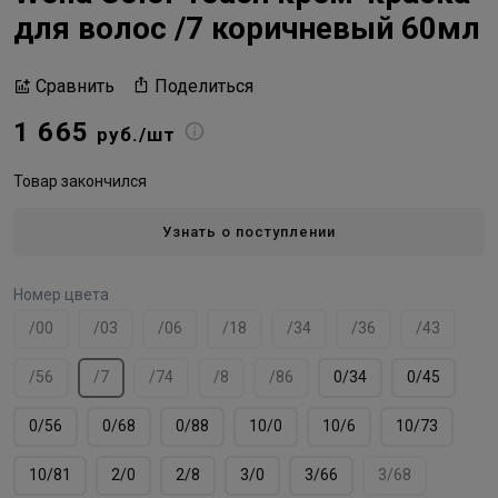
для волос /7 коричневый 60мл
Поделиться
Сравнить
1 665
руб./шт
Товар закончился
Узнать о поступлении
Номер цвета
/00
/03
/06
/18
/34
/36
/43
/56
/7
/74
/8
/86
0/34
0/45
0/56
0/68
0/88
10/0
10/6
10/73
10/81
2/0
2/8
3/0
3/66
3/68