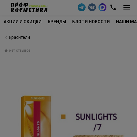
АКЦИИ И СКИДКИ
БРЕНДЫ
БЛОГ И НОВОСТИ
НАШИ МА
красители
нет отзывов