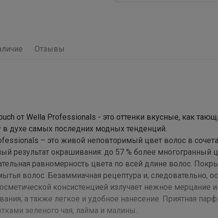
аличие
Отзывы
ch от Wella Professionals - это оттенки вкусные, как тающ
 в духе самых последних модных тенденций.
rofessionals – это живой неповторимый цвет волос в сочет
й результат окрашивания: до 57 % более многогранный ц
чательная равномерность цвета по всей длине волос. Пок
 мытья волос. Безаммиачная рецептура и, следовательно, о
косметической консистенцией излучает нежное мерцание и
вания, а также легкое и удобное нанесение. Приятная па
тками зеленого чая, лайма и малины.