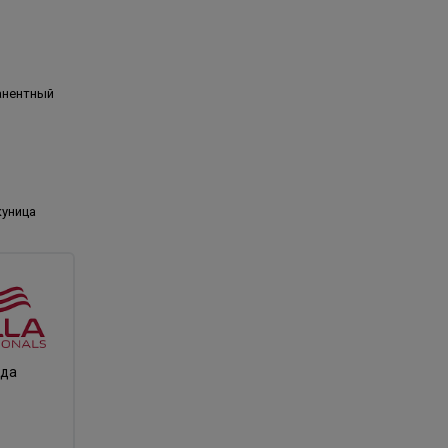
анентный
куница
нда