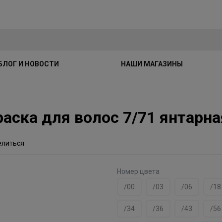
БЛОГ И НОВОСТИ
НАШИ МАГАЗИНЫ
краска для волос 7/71 янтарн
елиться
Номер цвета
/00
/03
/06
/18
/34
/36
/43
/56