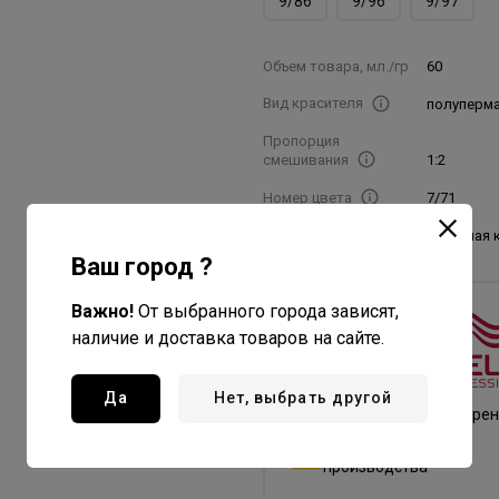
9/86
9/96
9/97
Объем товара, мл./гр
60
Вид красителя
полуперм
Пропорция
смешивания
1:2
Номер цвета
7/71
Название цвета
янтарная 
Ваш город ?
Важно!
От выбранного города зависят,
Wella
наличие и доставка товаров на сайте.
Professionals
Все товары бренда
Да
Нет, выбрать другой
Германия - страна бре
Германия - страна
производства