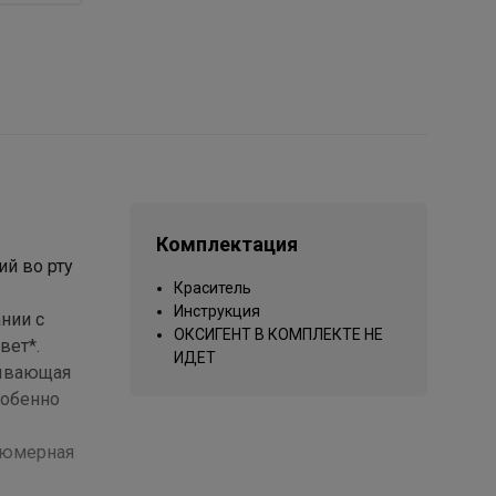
Комплектация
ий во рту
Краситель
Инструкция
ании с
ОКСИГЕНТ В КОМПЛЕКТЕ НЕ
вет*.
ИДЕТ
рывающая
собенно
рфюмерная