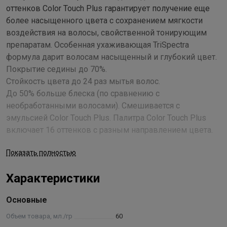
оттенков Color Touch Plus гарантирует получение еще
более насыщенного цвета с сохранением мягкости
воздействия на волосы, свойственной тонирующим
препаратам. Особенная ухаживающая TriSpectra
формула дарит волосам насыщенный и глубокий цвет.
Покрытие седины до 70%.
Стойкость цвета до 24 раз мытья волос.
До 50% больше блеска (по сравнению с
необработанными волосами). Смешивается с
эмульсией Color Touch Plus. Палитра Color Touch Plus
включает 16 оттенков с разным направлением цвета.
Применение
Показать полностью
Всегда смешивайте Color Touch Plus с эмульсией Color Touch 4
Характеристики
%. Смешайте в пропорции 1:2, например, 30 г крема + 60 г
эмульсии. Первое применение / окрашивание всей массы
Основные
волос: Работайте в защитных перчатках. Нанесите продукт при
помощи кисточки. Нанесите смесь Color Touch на вымытые
Объем товара, мл./гр
60
шампунем и высушенные полотенцем волосы равномерно