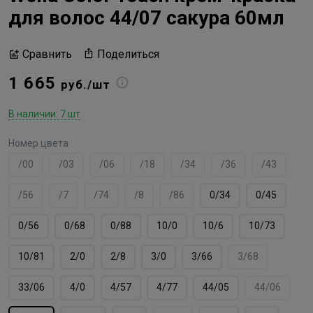
для волос 44/07 сакура 60мл
Поделиться
Сравнить
1 665
руб./шт
В наличии: 7 шт
Номер цвета
/00
/03
/06
/18
/34
/36
/43
/56
/7
/74
/8
/86
0/34
0/45
0/56
0/68
0/88
10/0
10/6
10/73
10/81
2/0
2/8
3/0
3/66
3/68
33/06
4/0
4/57
4/77
44/05
44/06