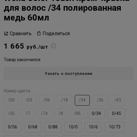
для волос /34 полированная
медь 60мл
Поделиться
Сравнить
1 665
руб./шт
Товар закончился
Узнать о поступлении
Номер цвета
/00
/03
/06
/18
/34
/36
/43
/56
/7
/74
/8
/86
0/34
0/45
0/56
0/68
0/88
10/0
10/6
10/73