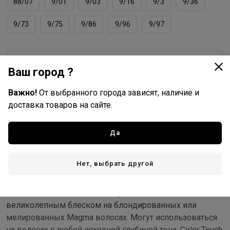
88/07
9/01
9/03
9/16
9/3
9/36
9/73
9/75
9/86
9/96
9/97
Ваш город ?
Wella Professionals
Все товары бренда
Важно!
От выбранного города зависят, наличие и
Германия - страна бренда
доставка товаров на сайте.
Германия - страна производства
Да
Описание
Нет, выбрать другой
Светлые оттенки Color Touch Relights Blonde от Wella
Professionals позволяют получать пастельные цвета с
великолепным блеском на блондированных или
мелированных Magma волосах. Могут использоваться
на волосах с любой исходной глубиной тона. Color Touch