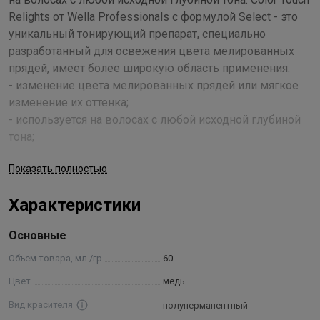
Relights от Wella Professionals с формулой Select - это
уникальный тонирующий препарат, специально
разработанный для освежения цвета мелированных
прядей, имеет более широкую область применения:
- изменение цвета мелированных прядей или мягкое
изменение их оттенка;
- используется на волосах с любой исходной глубиной
тона;
- идеальное средство для пастельного тонирования
Показать полностью
блондированных или мелированных Magma волос;
- может использоваться сразу после завивки;
Характеристики
- идеальное решение для выравнивания цвета
блондированных волос по длине и на концах;
Основные
- очевидный кондиционирующий эффект, заметный
уже после первого применения, накапливается при
Объем товара, мл./гр
60
многократном использовании краски;
Цвет
медь
- придает волосах исключительный по насыщенности
Вид красителя
полуперманентный
блеск.