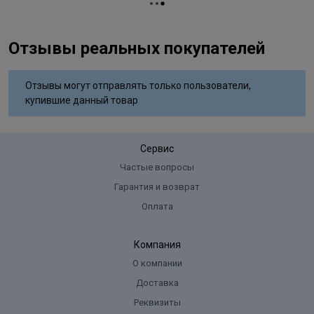
Contiene/Contém/Περιέχει/
Содержит/Zawiera/Obsahuje/Tartalmaz 1 = fenilendiammine
(diamminotolueni)/Fenilenodiaminas (diaminotoluenos)/
Отзывы реальных покупателей
Diaminotoluenos/φαινυλενοδιαμίνες (διαμινοτολουόλια)/
Фенилендиамин (Тол- уилендиамин)/Fenylenodiaminy
(Toluenodwuaminę/Fenylendiaminy (Toluendiaminy)/
Отзывы могут отправлять только пользователи,
Feniléndiaminok (Toluiléndiaminok), 2 = Resorcina/Resorcinol/
купившие данный товар
ρεσο- ρκινόλη/Резорцин/Rezorcynę/Rezorcinol/Rezorcin, 3 =
Diamminobenzeni/ Fenilendiaminas/Fenilenodiaminas/
Φαινυλενοδιαμίνες/Фенилендиамин/
Сервис
Fenylenodiaminy/Fenylendiaminy/Feniléndiaminok, 4 =
Ammoniaca/Amoníaco/ Αμμωνία/Аммиак/Amoniak/Ammónia.
Частые вопросы
Гарантия и возврат
Оплата
Компания
О компании
Доставка
Реквизиты