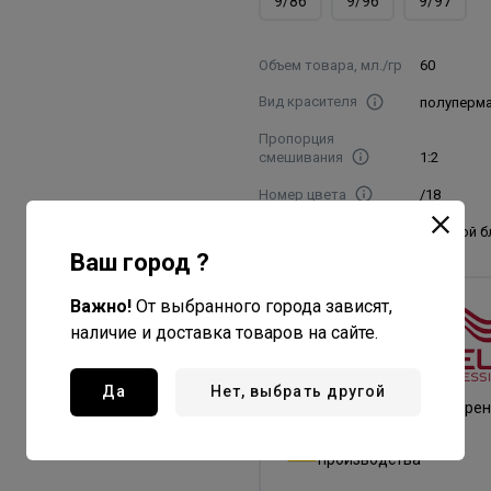
9/86
9/96
9/97
Объем товара, мл./гр
60
Вид красителя
полуперм
Пропорция
смешивания
1:2
Номер цвета
/18
Название цвета
ледяной б
Ваш город ?
Важно!
От выбранного города зависят,
Wella
наличие и доставка товаров на сайте.
Professionals
Все товары бренда
Да
Нет, выбрать другой
Германия - страна бре
Германия - страна
производства