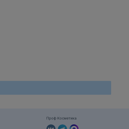
k), 2 =
aminok, 4
Проф Косметика