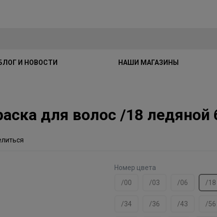
БЛОГ И НОВОСТИ
НАШИ МАГАЗИНЫ
краска для волос /18 ледяной
елиться
Номер цвета
/00
/03
/06
/18
/34
/36
/43
/56