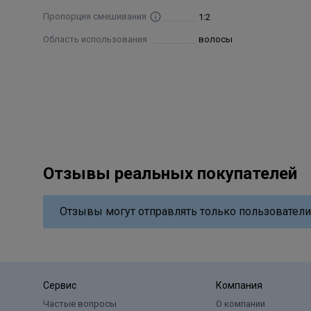
(diaminotoluenos)/ Diaminotoluenos/φαινυλενοδιαμί
Пропорция смешивания
1:2
уилендиамин)/Fenylenodiaminy (Toluenodwuaminę/Fenyl
Область использования
волосы
Resorcina/Resorcinol/ρεσο- ρκινόλη/Резорцин/Rezor
Fenilendiaminas/Fenilenodiaminas/Φαινυλενοδιαμίνε
= Ammoniaca/Amoníaco/ Αμμωνία/Аммиак/Amoniak/
Отзывы реальных покупателей
Отзывы могут отправлять только пользователи
Сервис
Компания
Частые вопросы
О компании