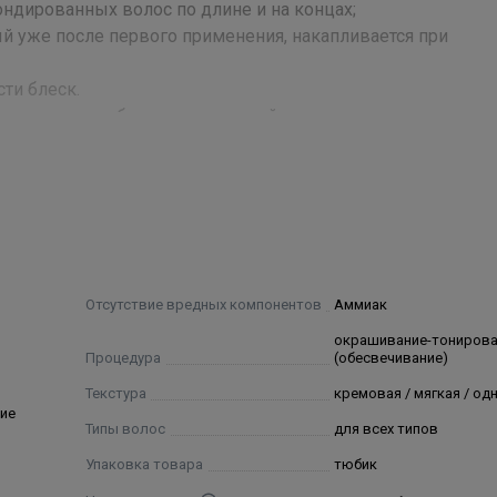
ндированных волос по длине и на концах;
 уже после первого применения, накапливается при
ти блеск.
тв, которые избирательно воздействуют на мелированные 
ouch 1,9 % или 4 %. Смешайте в пропорции 1:2, например, 3
е всей массы волос: Работайте в защитных перчатках. Нан
вного нанесения рекомендуем использовать аппликатор. 
Отсутствие вредных компонентов
Аммиак
 высушите полотенцем — равномерно от корней до кончик
окрашивание-тониров
и 15 после перманентной завивки/распрямления). С тепло
Процедура
(обесвечивание)
ут после перманентной завивки/распрямления). При необх
Текстура
кремовая / мягкая / о
ие
Типы волос
для всех типов
Упаковка товара
тюбик
e/Tartalmaz 1 = fenilendiammine (diamminotolueni)/Fenileno