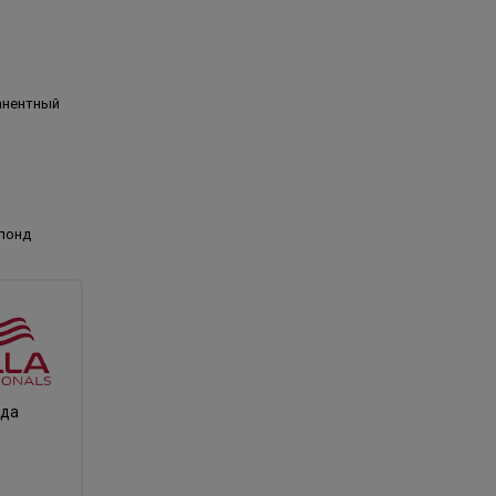
анентный
лонд
нда