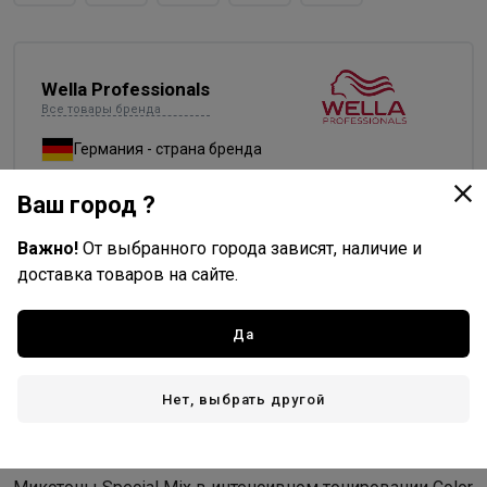
Wella Professionals
Все товары бренда
Германия - страна бренда
Германия - страна производства
Ваш город ?
Важно!
От выбранного города зависят, наличие и
доставка товаров на сайте.
Доставка
Да
Стоимость и способы доставки будут доступны при
оформлении заказа.
Нет, выбрать другой
Описание