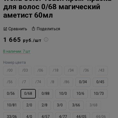
для волос 0/68 магический
аметист 60мл
Поделиться
Сравнить
1 665
руб./шт
В наличии: 7 шт
Номер цвета
/00
/03
/06
/18
/34
/36
/43
/56
/7
/74
/8
/86
0/34
0/45
0/56
0/68
0/88
10/0
10/6
10/73
10/81
2/0
2/8
3/0
3/66
3/68
33/06
4/0
4/57
4/77
44/05
44/06