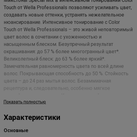
Микстоны Special Mix в интенсивном тонировании Color
Touch от Wella Professionals позволяют усиливать цвет,
создавать новые оттенки, устранять нежелательное
нюансирование. Интенсивное тонирование с Color
Touch от Wella Professionals – это живой неповторимый
цвет волос в сочетании с ухоженностью и
насыщенным блеском. Безупречный результат
окрашивания: до 57 % более многогранный цвет*.
Великолепный блеск: до 63 % более яркий*.
Замечательная равномерность цвета по всей длине
волос. Покрывающая способность до 50 %. Стойкость
цвета – до 24 раз мытья волос. Безаммиачная
рецептура и, следовательно, особенно мягкое
воздействие на волосы. Крем с приятной
Показать полностью
косметической консистенцией излучает нежное
мерцание и обеспечивает сбалансированный результат
Характеристики
тонирования, а также легкое и удобное нанесение.
Приятная парфюмерная композиция –
Основные
жизнерадостный чистый аромат с нотками зеленого