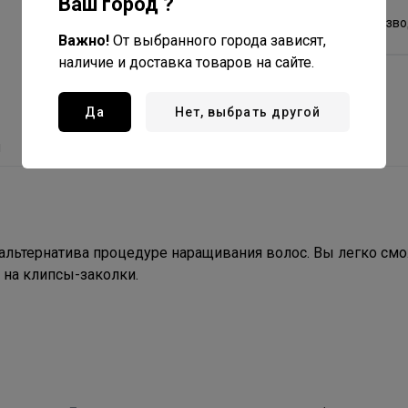
Ваш город ?
Китай - страна произв
Важно!
От выбранного города зависят,
наличие и доставка товаров на сайте.
Да
Нет, выбрать другой
ы
 альтернатива процедуре наращивания волос. Вы легко см
 на клипсы-заколки.