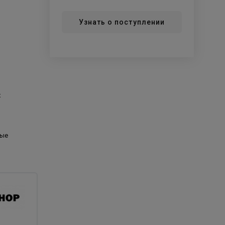
Узнать о поступлении
х
ные