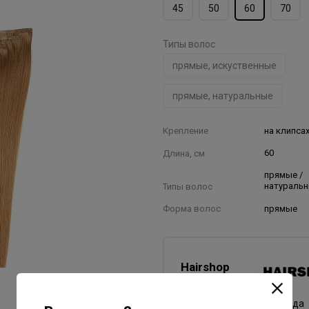
45
50
60
70
Типы волос
прямые, искуственные
прямые, натуральные
Крепление
на клипса
Длина, см
60
прямые /
Типы волос
натураль
Форма волос
прямые
Hairshop
Все товары бренда
Китай - страна бренда