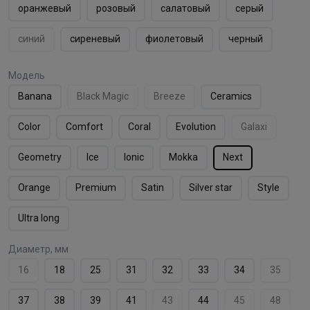
оранжевый
розовый
салатовый
серый
синий
сиреневый
фиолетовый
черный
Модель
Banana
Black Magic
Breeze
Ceramics
Color
Comfort
Coral
Evolution
Galaxi
Geometry
Ice
Ionic
Mokka
Next
Orange
Premium
Satin
Silver star
Style
Ultra long
Диаметр, мм
16
18
25
31
32
33
34
35
37
38
39
41
43
44
45
48