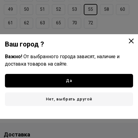
49
50
51
52
53
55
58
60
61
62
63
65
70
72
Форма
Ваш город ?
изогнутая
круг
овал
прямая
Важно!
От выбранного города зависят, наличие и
доставка товаров на сайте.
Dewal PRO
Да
Все товары бренда
Германия - страна бренда
Нет, выбрать другой
Тайвань (Китай) - страна производства
Доставка