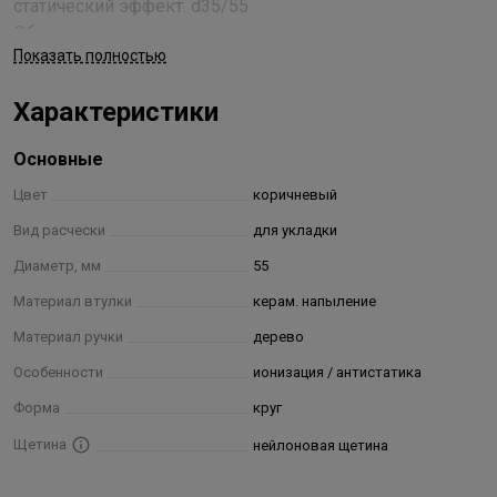
статический эффект. d35/55
Обращаем ваше внимание, так как в составе товара
Показать полностью
присутствует натуральное дерево, рекомендуем
правильно использовать и ухаживать за инструментом.
Характеристики
- для обработки и очистки инструмента нельзя
использовать антисептики и агрессивные химические
Основные
средства,
- для очистки щёток, брашингов и термобрашингов от
Цвет
коричневый
волос используйте специальные приспособления, а
Вид расчески
для укладки
также УФ-стерилизаторы
Диаметр, мм
55
Материал втулки
керам. напыление
Материал ручки
дерево
Особенности
ионизация / антистатика
Форма
круг
Щетина
нейлоновая щетина