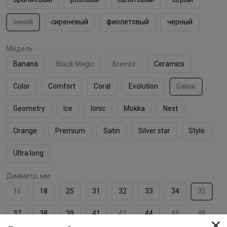
синий
сиреневый
фиолетовый
черный
Модель
Banana
Black Magic
Breeze
Ceramics
Color
Comfort
Coral
Evolution
Galaxi
Geometry
Ice
Ionic
Mokka
Next
Orange
Premium
Satin
Silver star
Style
Ultra long
Диаметр, мм
16
18
25
31
32
33
34
35
37
38
39
41
43
44
45
48