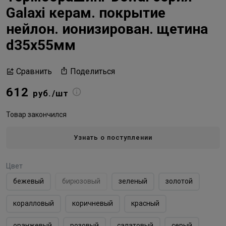
Galaxi керам. покрытие
нейлон. ионизирован. щетина
d35х55мм
Поделиться
Сравнить
612
руб./шт
Товар закончился
Узнать о поступлении
Цвет
бежевый
бирюзовый
зеленый
золотой
коралловый
коричневый
красный
оранжевый
розовый
салатовый
серый