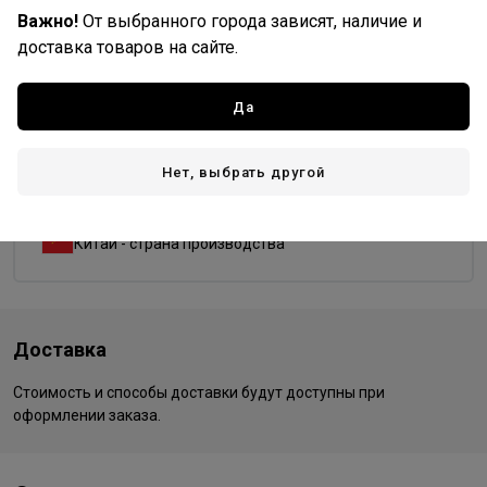
Важно!
От выбранного города зависят, наличие и
Форма
доставка товаров на сайте.
изогнутая
круг
овал
прямая
Да
Dewal PRO
Нет, выбрать другой
Все товары бренда
Германия - страна бренда
Китай - страна производства
Доставка
Стоимость и способы доставки будут доступны при
оформлении заказа.