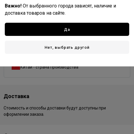
Важно!
От выбранного города зависят, наличие и
Форма
доставка товаров на сайте.
изогнутая
круг
овал
прямая
Да
Dewal PRO
Нет, выбрать другой
Все товары бренда
Германия - страна бренда
Китай - страна производства
Доставка
Стоимость и способы доставки будут доступны при
оформлении заказа.