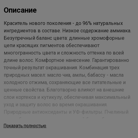
Описание
Краситель нового поколения - до 96% натуральных
ингредиентов в составе. Низкое содержание аммиака.
Безупречный баланс цвета: длинные хромофорные
цепи красящих пигментов обеспечивают
многогранность цвета и сложность оттенка по всей
длине волос. Комфортное нанесение. Гарантированно
точный результат окрашивания. Комбинация трех
природных масел: масло чиа, амлы, бабассу - масла
холодного отжима, сохраняющие все питательные и
ценные свойства. Благотворно влияют на внешние
слои кортекса и кутикулу, обеспечивая максимальный
уход и защиту волос во время окрашивания.
Природные антиоксиданты и УФ-фильтры. Пчелиный
воск обеспечивает максимальный блеск, благодаря
Показать полностью
созданию легкой дышащей пленки на кутикулярном
слое волос. Содержит антиоксиданты и флавоноиды,