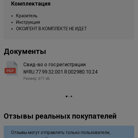
Комплектация
Типы волос
для всех типов
семян чиа, масло семян орбиньи масличной (бабассу), сульфит
натрия, эритробат натрия, гидросульфит натрия, тетранатрий
Упаковка товара
тюбик
Краситель
эдта, гидролизованный эластин, дезамидированный коллаген,
Инструкция
9/870 очень светлый блондин
парфюмированная вода
Название цвета
коричнево-
ОКСИГЕНТ В КОМПЛЕКТЕ НЕ ИДЕТ
Документы
Свид-во о гос.регистрации
№RU.77.99.32.001.R.002980.10.24
Размер: 677 кБ
Отзывы реальных покупателей
Отзывы могут отправлять только пользователи,