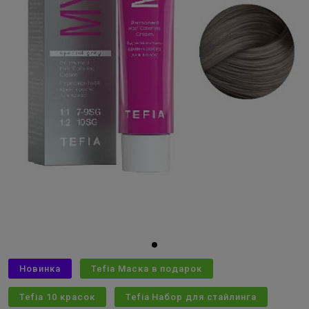
Новинка
Tefia Маска в подарок
Tefia 10 красок
Tefia Набор для стайлинга