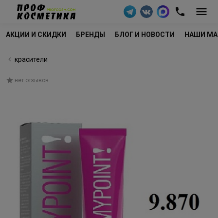
АКЦИИ И СКИДКИ
БРЕНДЫ
БЛОГ И НОВОСТИ
НАШИ МА
красители
нет отзывов