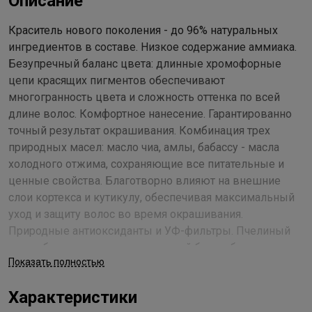
Описание
Краситель нового поколения - до 96% натуральных
ингредиентов в составе. Низкое содержание аммиака.
Безупречный баланс цвета: длинные хромофорные
цепи красящих пигментов обеспечивают
многогранность цвета и сложность оттенка по всей
длине волос. Комфортное нанесение. Гарантированно
точный результат окрашивания. Комбинация трех
природных масел: масло чиа, амлы, бабассу - масла
холодного отжима, сохраняющие все питательные и
ценные свойства. Благотворно влияют на внешние
слои кортекса и кутикулу, обеспечивая максимальный
уход и защиту волос во время окрашивания.
Природные антиоксиданты и УФ-фильтры. Пчелиный
воск обеспечивает максимальный блеск, благодаря
Показать полностью
созданию легкой дышащей пленки на кутикулярном
слое волос. Содержит антиоксиданты и флавоноиды,
Характеристики
позволяющие продлить стойкость цвета и сохранить