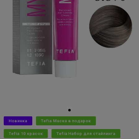
Новинка
Tefia Маска в подарок
Tefia 10 красок
Tefia Набор для стайлинга