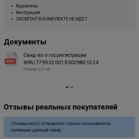
натрия, эритробат натрия, гидросульфит натрия, тетранатрий
Упаковка товара
тюбик
Краситель
эдта, гидролизованный эластин, дезамидированный коллаген,
Инструкция
8/870 светлый блондин
парфюмированная вода
Название цвета
коричнево-фиолетовый
ОКСИГЕНТ В КОМПЛЕКТЕ НЕ ИДЕТ
Документы
Свид-во о гос.регистрации
№RU.77.99.32.001.R.002980.10.24
Размер: 677 кБ
Отзывы реальных покупателей
Отзывы могут отправлять только пользователи,
купившие данный товар