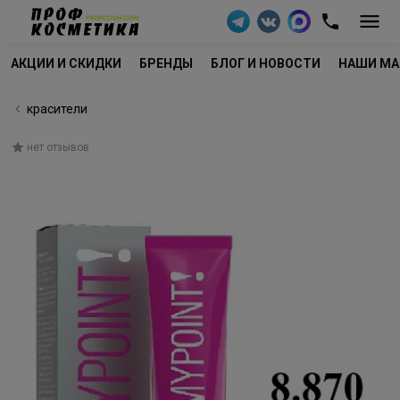
АКЦИИ И СКИДКИ
БРЕНДЫ
БЛОГ И НОВОСТИ
НАШИ МА
красители
нет отзывов