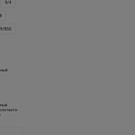
9/4
8
9/850
тный
тлый
олотисто-
й