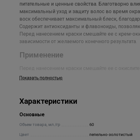
питательные и ценные свойства. Благотворно влия
максимальный уход и защиту волос во время окр
воск обеспечивает максимальный блеск, благодар
Содержит антиоксиданты и флавоноиды, позволяю
Перед нанесением краски смешайте ее с крем-окис
зависимости от желаемого конечного результата.
Применение
Перед нанесением краски смешайте ее с окислител
от желаемого конечного результата. Детальное оп
Показать полностью
Состав
Характеристики
вода, цетеариловый спирт, глицерилстеарат, цера ал
гидрогенизированное касторовое масло, бегенам
Основные
аммония, экстракт плодов эмблики лекарственной 
семян орбиньи масличной (бабассу), сульфит натрия
Объем товара, мл./гр
60
гидролизованный эластин, дезамидированный ко
Цвет
пепельно-золотистый