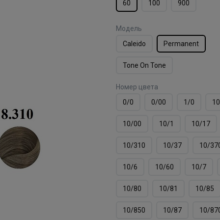
60
100
900
Модель
Caleido
Permanent
Tone On Tone
Номер цвета
0/0
0/00
1/0
10
10/00
10/1
10/17
10/310
10/37
10/37
10/6
10/60
10/7
10/80
10/81
10/85
10/850
10/87
10/87