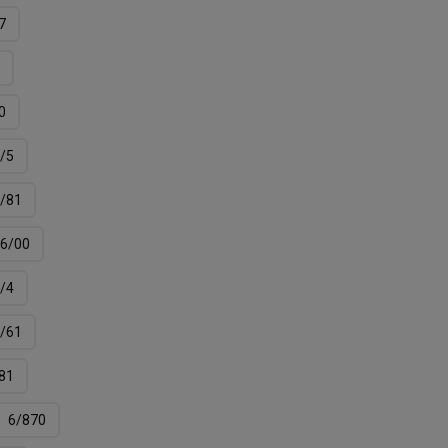
7
0
/5
/81
6/00
/4
/61
81
6/870