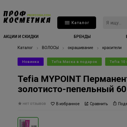
Каталог
АКЦИИ И СКИДКИ
БРЕНДЫ
Каталог
ВОЛОСЫ
окрашивание
красители
Новинка
Tefia Маска в подарок
Tefia 10
Tefia MYPOINT Перманен
золотисто-пепельный 6
нет отзывов
В избранное
Сравнить
Под