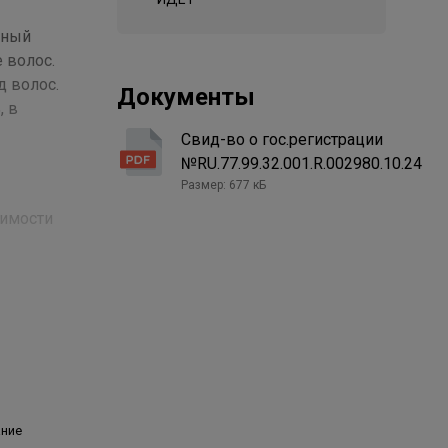
иный
 волос.
д волос.
Документы
, в
Свид-во о гос.регистрации
№RU.77.99.32.001.R.002980.10.24
Размер: 677 кБ
симости
рукции.
дроксид
сло
,
ание