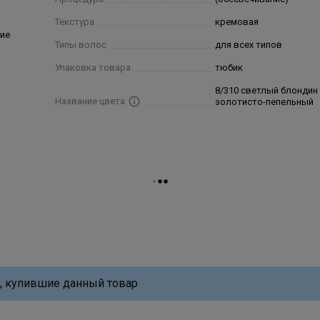
Текстура
кремовая
ие
Типы волос
для всех типов
Упаковка товара
тюбик
8/310 светлый блондин
Название цвета
золотисто-пепельный
, купившие данный товар