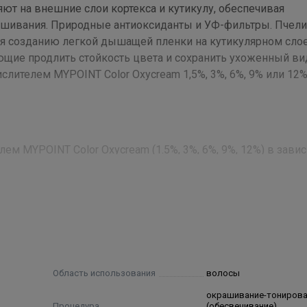
ют на внешние слои кортекса и кутикулу, обеспечивая
ашивания. Природные антиоксиданты и УФ-фильтры. Пчел
я созданию легкой дышащей пленки на кутикулярном слое
щие продлить стойкость цвета и сохранить ухоженный ви
лителем MYPOINT Color Oxycream 1,5%, 3%, 6%, 9% или 12%
ем MYPOINT Color Oxycream (1.5%, 3%, 6%, 9%, 12%) в зави
исание способа использрвания указано в прилагаемой инст
ьба, цетеарет-20, стеариновая кислота, лаурет-2, пэг-40,
идопропилдиметиламин, пропиленгликоль, этаноламин, ги
(амла), масло семян кунжута, шалфей масло семян чиа, ма
, эритробат натрия, гидросульфит натрия, тетранатрий эдта
Область использования
волосы
ллаген, парфюмированная вода
окрашивание-тониров
Процедура
(обесвечивание)