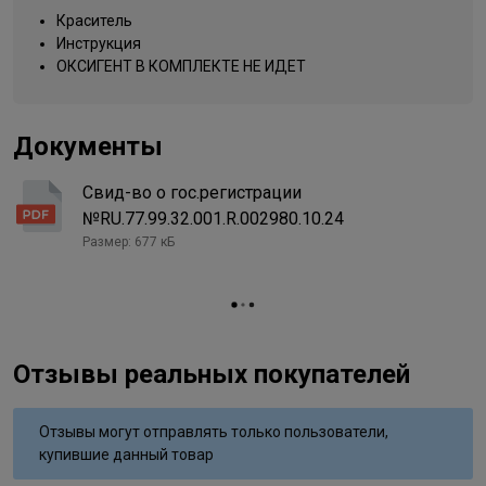
натрия, эритробат натрия, гидросульфит натрия, тетранатрий
6/00 темный блондин
Краситель
эдта, гидролизованный эластин, дезамидированный коллаген,
Название цвета
натуральный
Инструкция
парфюмированная вода
Вид деятельности
ОКСИГЕНТ В КОМПЛЕКТЕ НЕ ИДЕТ
парикмахер
Документы
Свид-во о гос.регистрации
№RU.77.99.32.001.R.002980.10.24
Размер: 677 кБ
Отзывы реальных покупателей
Отзывы могут отправлять только пользователи,
купившие данный товар