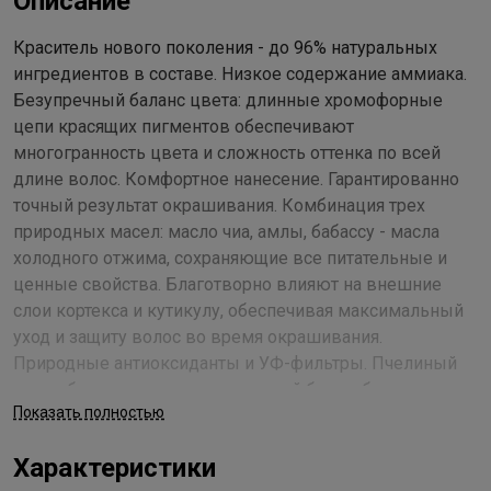
Описание
Краситель нового поколения - до 96% натуральных
ингредиентов в составе. Низкое содержание аммиака.
Безупречный баланс цвета: длинные хромофорные
цепи красящих пигментов обеспечивают
многогранность цвета и сложность оттенка по всей
длине волос. Комфортное нанесение. Гарантированно
точный результат окрашивания. Комбинация трех
природных масел: масло чиа, амлы, бабассу - масла
холодного отжима, сохраняющие все питательные и
ценные свойства. Благотворно влияют на внешние
слои кортекса и кутикулу, обеспечивая максимальный
уход и защиту волос во время окрашивания.
Природные антиоксиданты и УФ-фильтры. Пчелиный
воск обеспечивает максимальный блеск, благодаря
Показать полностью
созданию легкой дышащей пленки на кутикулярном
слое волос. Содержит антиоксиданты и флавоноиды,
Характеристики
позволяющие продлить стойкость цвета и сохранить