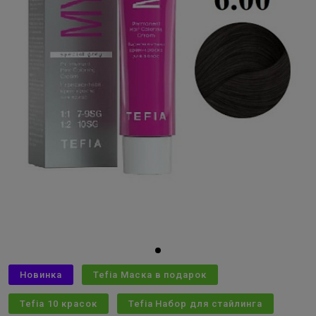
Новинка
Tefia Маска в подарок
Tefia 10 красок
Tefia Набор для стайлинга