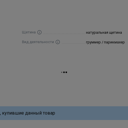
Щетина
натуральная щетина
Вид деятельности
груммер / парикмахер
, купившие данный товар