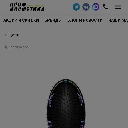
АКЦИИ И СКИДКИ
БРЕНДЫ
БЛОГ И НОВОСТИ
НАШИ МА
щетки
нет отзывов