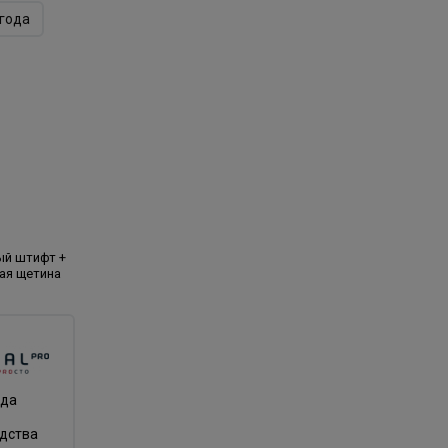
года
ый штифт +
ая щетина
нда
одства