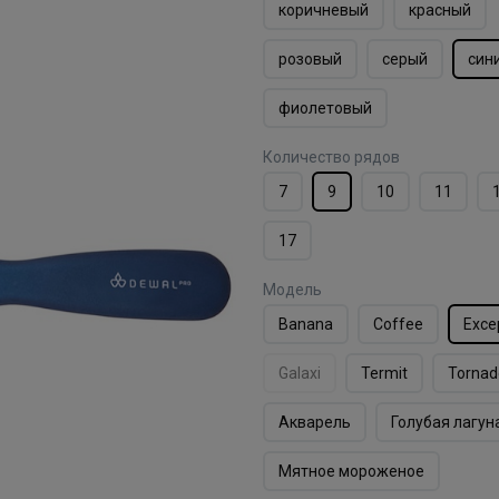
коричневый
красный
розовый
серый
син
фиолетовый
Количество рядов
7
9
10
11
17
Модель
Banana
Coffee
Exce
Galaxi
Termit
Tornad
Акварель
Голубая лагун
Мятное мороженое