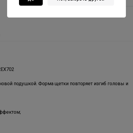
ы
REX702
новой подушкой. Форма щетки повторяет изгиб головы и
эффектом;