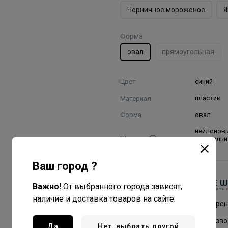
Черничное мороженое
Я
Форма
овал
прямоугольная
Цвет
синий
Материал
пластик
Форма
овал
нейлонов
Щетина
натуральн
Ваш город ?
Dewal PRO
Важно!
От выбранного города зависят,
Все товары бренда
наличие и доставка товаров на сайте.
Германия - страна бре
Китай - страна произв
Да
Нет, выбрать другой