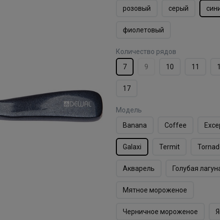
розовый
серый
син
фиолетовый
Количество рядов
7
9
10
11
17
Модель
Banana
Coffee
Exce
Galaxi
Termit
Tornad
Акварель
Голубая лагун
Мятное мороженое
Черничное мороженое
Я