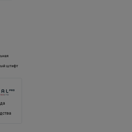
льная
вый штифт
нда
одства