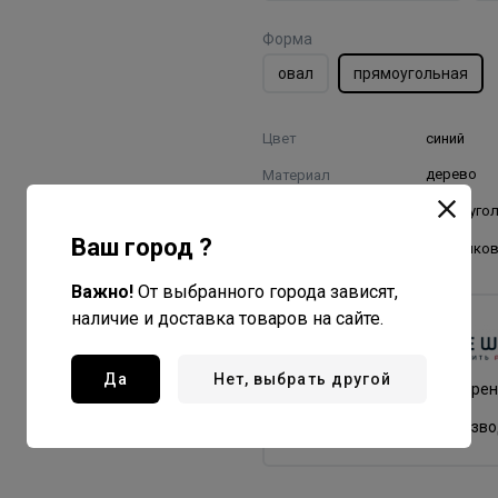
Форма
овал
прямоугольная
Цвет
синий
Материал
дерево
Форма
прямоуго
Ваш город ?
Щетина
пластико
Важно!
От выбранного города зависят,
наличие и доставка товаров на сайте.
Dewal PRO
Все товары бренда
Да
Нет, выбрать другой
Германия - страна бре
Китай - страна произв