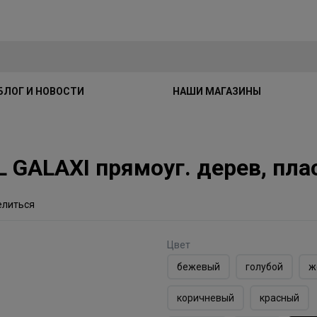
БЛОГ И НОВОСТИ
НАШИ МАГАЗИНЫ
GALAXI прямоуг. дерев, плас
елиться
Цвет
бежевый
голубой
ж
коричневый
красный