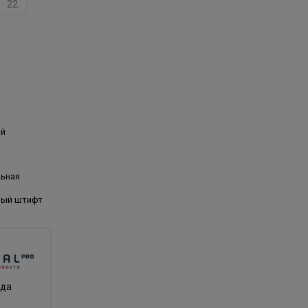
22
ый
льная
вый штифт
нда