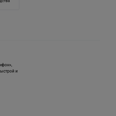
одства
ифон»,
быстрой и