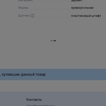
Материал
дерево
Форма
прямоугольная
Щетина
пластиковый штифт
, купившие данный товар
Контакты
Служба поддержки