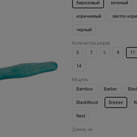
бирюзовый
зеленый
коричневый
светло-кор
черный
Количество рядов
5
7
8
9
11
14
Модель
Bamboo
Barber
Blac
BlackWood
Breeze
N
Next
Длина, см