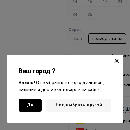
14
15
17
21
34
35
Форма
овал
прямоугольная
Цвет
бирюзов
Материал
дерево
Ваш город ?
Форма
прямоуго
Важно!
От выбранного города зависят,
Щетина
пластико
наличие и доставка товаров на сайте.
Да
Нет, выбрать другой
Dewal PRO
Все товары бренда
Германия - страна бре