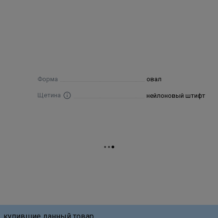
Форма
овал
Щетина
нейлоновый штифт
, купившие данный товар