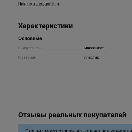
Показать полностью
- размеры: 25 х 7 см.
Характеристики
Основные
Вид расчески
массажная
Материал
пластик
Отзывы реальных покупателей
Отзывы могут отправлять только пользователи