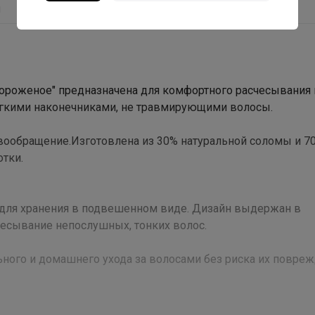
ы
мороженое" предназначена для комфортного расчесывания 
ягкими наконечниками, не травмирующими волосы.
вообращение.Изготовлена из 30% натуральной соломы и 7
отки.
ие для хранения в подвешенном виде. Дизайн выдержан в
чесывание непослушных, тонких волос.
ного и домашнего ухода за волосами без риска их повреж