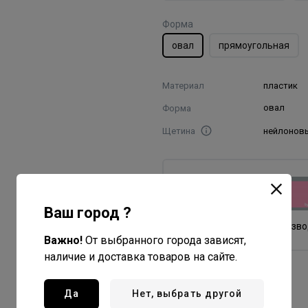
Форма
овал
прямоугольная
Материал
пластик
Форма
овал
Щетина
нейлонов
Dewal Beauty
Все товары бренда
Ваш город ?
Китай - страна произв
Важно!
От выбранного города зависят,
наличие и доставка товаров на сайте.
Да
Нет, выбрать другой