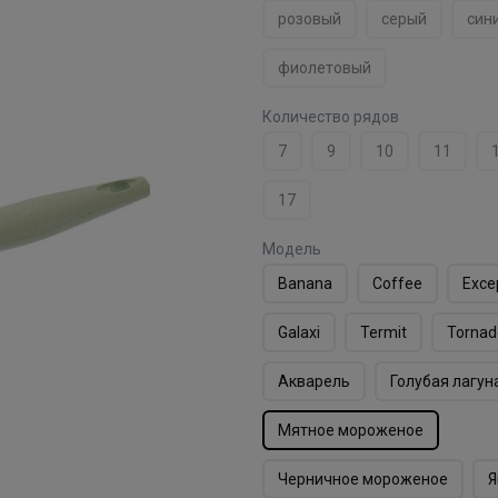
розовый
серый
син
фиолетовый
Количество рядов
7
9
10
11
17
Модель
Banana
Coffee
Exce
Galaxi
Termit
Tornad
Акварель
Голубая лагун
Мятное мороженое
Черничное мороженое
Я