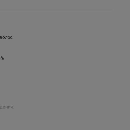
волос.
0%
дения.