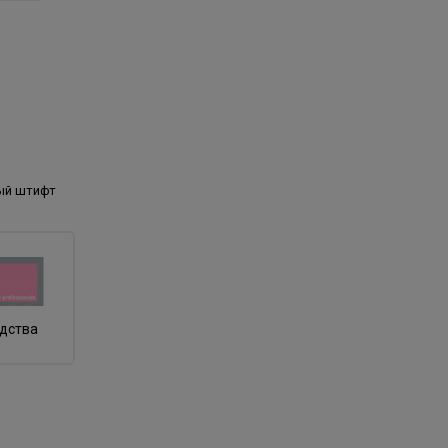
ый штифт
одства