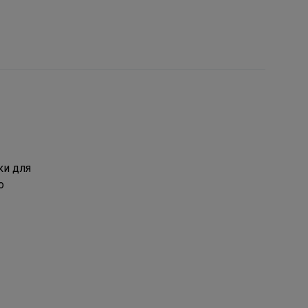
ки для
о