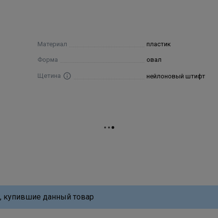
Материал
пластик
Форма
овал
Щетина
нейлоновый штифт
, купившие данный товар