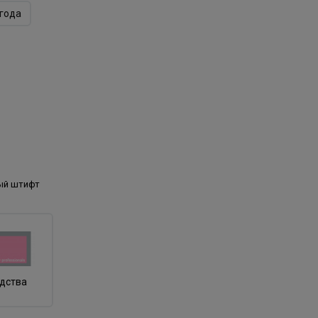
года
ый штифт
одства