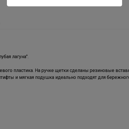
ы
убая лагуна".
евого пластика. На ручке щетки сделаны резиновые встав
тифты и мягкая подушка идеально подходят для бережног