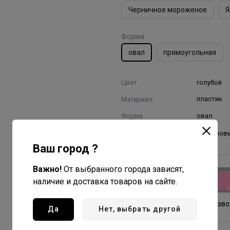
Черничное мороженое
Я
Форма
овал
прямоугольная
Цвет
голубой
Материал
пластик
Форма
овал
Щетина
нейлонов
Ваш город ?
Важно!
От выбранного города зависят,
Dewal Beauty
наличие и доставка товаров на сайте.
Все товары бренда
Китай - страна произв
Да
Нет, выбрать другой