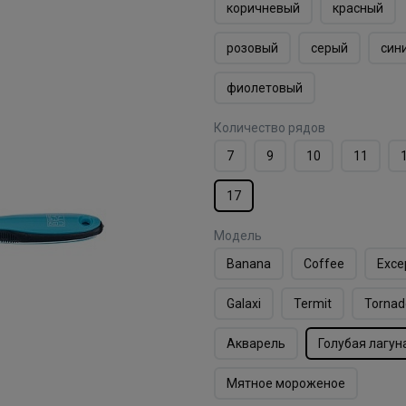
коричневый
красный
розовый
серый
син
фиолетовый
Количество рядов
7
9
10
11
17
Модель
Banana
Coffee
Exce
Galaxi
Termit
Tornad
Акварель
Голубая лагун
Мятное мороженое