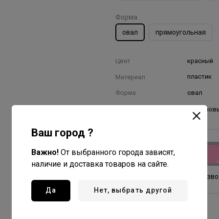
Форма
овал
прямоугольная
Цвет
красный
Материал
пластик
Форма
овал
Щетина
нейлонов
Ваш город ?
Dewal Beauty
Важно!
От выбранного города зависят,
Все товары бренда
наличие и доставка товаров на сайте.
Китай - страна произв
Да
Нет, выбрать другой