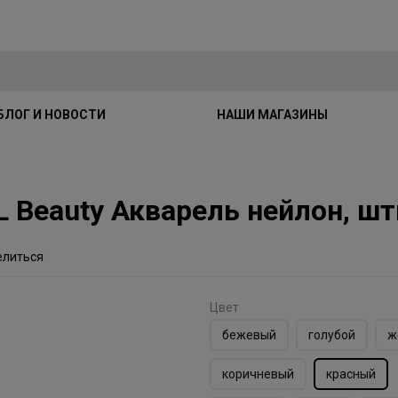
БЛОГ И НОВОСТИ
НАШИ МАГАЗИНЫ
eauty Акварель нейлон, штиф
елиться
Цвет
бежевый
голубой
ж
коричневый
красный