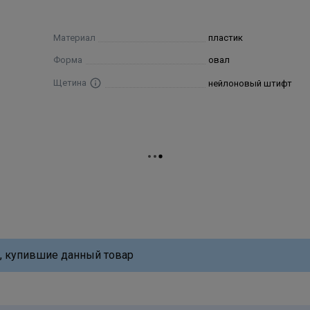
Материал
пластик
Форма
овал
Щетина
нейлоновый штифт
, купившие данный товар