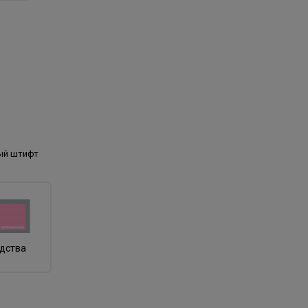
ый штифт
одства