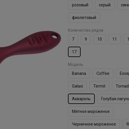
розовый
серый
син
фиолетовый
Количество рядов
7
9
10
11
17
Модель
Banana
Coffee
Exce
Galaxi
Termit
Tornad
Акварель
Голубая лагун
Мятное мороженое
Черничное мороженое
Я