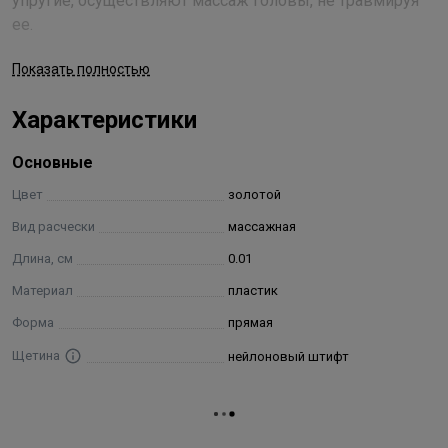
упругие, осуществляют массаж головы, не травмируя
ее.
Показать полностью
Характеристики
Основные
Цвет
золотой
Вид расчески
массажная
Длина, см
0.01
Материал
пластик
Форма
прямая
Щетина
нейлоновый штифт