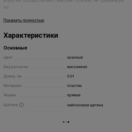
упругие, осуществляют массаж головы, не травмируя
ее.
Показать полностью
Характеристики
Основные
Цвет
красный
Вид расчески
массажная
Длина, см
0.01
Материал
пластик
Форма
прямая
Щетина
нейлоновая щетина